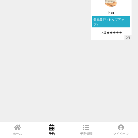
Rui
美尻美脚（ヒップアッ
プ）
上級★★★★★
0/1
ホーム
予約
予定管理
マイページ