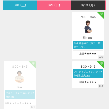
8/8 (土)
8/9 (日)
8/10 (月)
7:00 - 7:45
Hinano
全身引き締め（体力、筋
力アップ）
上級★★★★★
0/1
8:00 - 8:45
8:30 - 9:15
アクティブエイジング（※
50歳以上対象）
初級★☆☆☆☆
0/3
Rui
ウェイトトレーニング（※
靴必須）
中級★☆☆☆☆～★★★★★
0/1